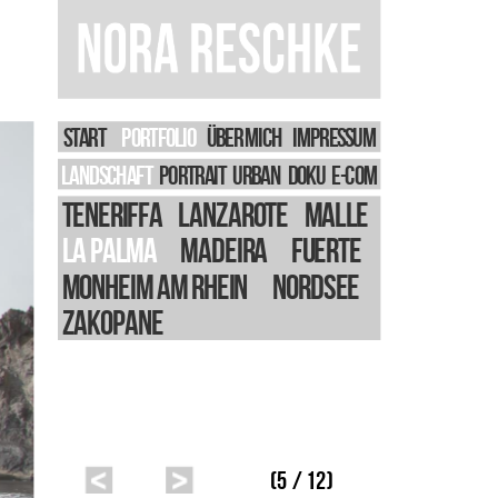
START
PORTFOLIO
Über Mich
IMPRESSUM
LANDSCHAFT
PORTRAIT
URBAN
DOKU
E-Com
Teneriffa
Lanzarote
Malle
La Palma
Madeira
Fuerte
Monheim am Rhein
Nordsee
Zakopane
(5 / 12)