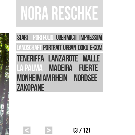
START
PORTFOLIO
Über Mich
IMPRESSUM
LANDSCHAFT
PORTRAIT
URBAN
DOKU
E-Com
Teneriffa
Lanzarote
Malle
La Palma
Madeira
Fuerte
Monheim am Rhein
Nordsee
Zakopane
(3 / 12)