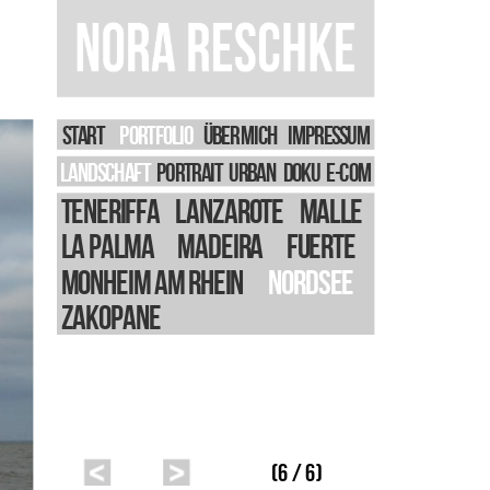
START
PORTFOLIO
Über Mich
IMPRESSUM
LANDSCHAFT
PORTRAIT
URBAN
DOKU
E-Com
Teneriffa
Lanzarote
Malle
La Palma
Madeira
Fuerte
Monheim am Rhein
Nordsee
Zakopane
(6 / 6)